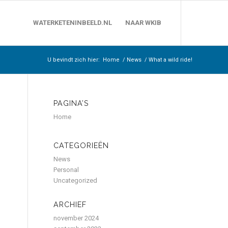
WATERKETENINBEELD.NL
NAAR WKIB
U bevindt zich hier:
Home
/
News
/
What a wild ride!
PAGINA’S
Home
CATEGORIEËN
News
Personal
Uncategorized
ARCHIEF
november 2024