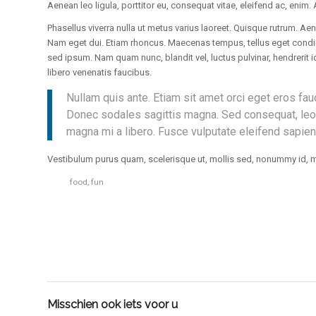
Aenean leo ligula, porttitor eu, consequat vitae, eleifend ac, enim. 
Phasellus viverra nulla ut metus varius laoreet. Quisque rutrum. Aene
Nam eget dui. Etiam rhoncus. Maecenas tempus, tellus eget cond
sed ipsum. Nam quam nunc, blandit vel, luctus pulvinar, hendrerit 
libero venenatis faucibus.
Nullam quis ante. Etiam sit amet orci eget eros fauc
Donec sodales sagittis magna. Sed consequat, leo 
magna mi a libero. Fusce vulputate eleifend sapien
Vestibulum purus quam, scelerisque ut, mollis sed, nonummy id, 
Tags:
food
,
fun
Misschien ook iets voor u