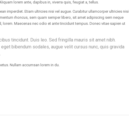
Aliquam lorem ante, dapibus in, viverra quis, feugiat a, tellus.
an imperdiet. Etiam ultricies nisi vel augue. Curabitur ullamcorper ultricies nisi
imentum rhoncus, sem quam semper libero, sit amet adipiscing sem neque
id, lorem. Maecenas nec odio et ante tincidunt tempus. Donec vitae sapien ut
ibus tincidunt. Duis leo. Sed fringilla mauris sit amet nibh.
eget bibendum sodales, augue velit cursus nunc, quis gravida
.
metus. Nullam accumsan lorem in du.