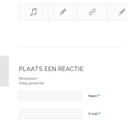
PLAATS EEN REACTIE
A small gallery
Meepraten?
Draag gerust bij!
*
Naam
*
E-mail