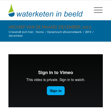
ARCHIEF VAN DE MAAND: DECEMBER, 2013
U bevindt zich hier:
Home
/
Dynamisch afvoernetwerk
/
2013
/
december