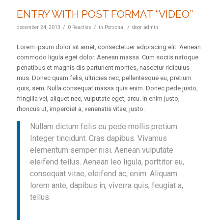
ENTRY WITH POST FORMAT “VIDEO”
/
/
/
december 24, 2013
0 Reacties
in
Personal
door
admin
Lorem ipsum dolor sit amet, consectetuer adipiscing elit. Aenean
commodo ligula eget dolor. Aenean massa. Cum sociis natoque
penatibus et magnis dis parturient montes, nascetur ridiculus
mus. Donec quam felis, ultricies nec, pellentesque eu, pretium
quis, sem. Nulla consequat massa quis enim. Donec pede justo,
fringilla vel, aliquet nec, vulputate eget, arcu. In enim justo,
rhoncus ut, imperdiet a, venenatis vitae, justo.
Nullam dictum felis eu pede mollis pretium.
Integer tincidunt. Cras dapibus. Vivamus
elementum semper nisi. Aenean vulputate
eleifend tellus. Aenean leo ligula, porttitor eu,
consequat vitae, eleifend ac, enim. Aliquam
lorem ante, dapibus in, viverra quis, feugiat a,
tellus.