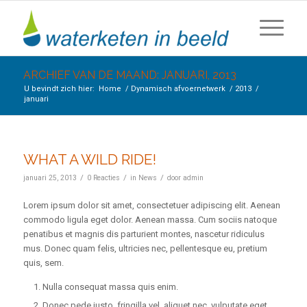
ARCHIEF VAN DE MAAND: JANUARI, 2013
U bevindt zich hier:
Home
/
Dynamisch afvoernetwerk
/
2013
/
januari
WHAT A WILD RIDE!
/
/
/
januari 25, 2013
0 Reacties
in
News
door
admin
Lorem ipsum dolor sit amet, consectetuer adipiscing elit. Aenean
commodo ligula eget dolor. Aenean massa. Cum sociis natoque
penatibus et magnis dis parturient montes, nascetur ridiculus
mus. Donec quam felis, ultricies nec, pellentesque eu, pretium
quis, sem.
Nulla consequat massa quis enim.
Donec pede justo, fringilla vel, aliquet nec, vulputate eget,