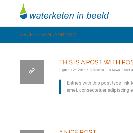
ARCHIEF VAN JAAR: 2012
THIS IS A POST WITH POS
/
/
/
augustus 24, 2012
0 Reacties
in
News
door
a
Entries with this post type link 
amet, consectetuer adipiscing e
A NICE POST