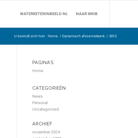
WATERKETENINBEELD.NL
NAAR WKIB
U bevindt zich hier:
Home
/
Dynamisch afvoernetwerk
/
2012
PAGINA’S
Home
CATEGORIEËN
News
Personal
Uncategorized
ARCHIEF
november 2024